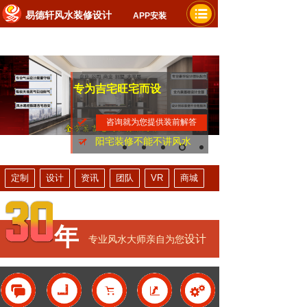
易德轩风水装修设计
APP安装
专为吉宅旺宅而设
咨询就为您提供装前解答
家人平安健康
提升财运事业
阳宅装修不能不讲风水
定制
设计
资讯
团队
VR
商城
年
设计
专业风水大师亲自为您