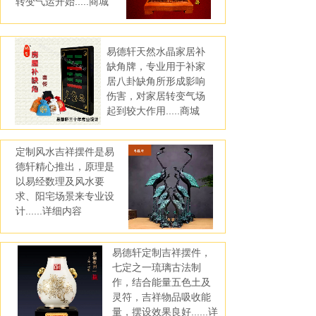
转变气运开始.....商城
易德轩天然水晶家居补
缺角牌，专业用于补家
居八卦缺角所形成影响
伤害，对家居转变气场
起到较大作用.....商城
定制风水吉祥摆件是易
德轩精心推出，原理是
以易经数理及风水要
求、阳宅场景来专业设
计......详细内容
易德轩定制吉祥摆件，
七定之一琉璃古法制
作，结合能量五色土及
灵符，吉祥物品吸收能
量，摆设效果良好......详