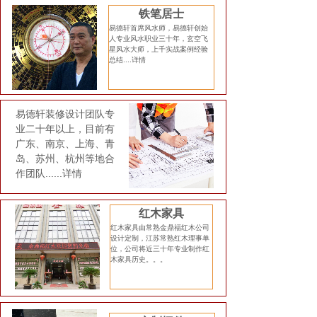
铁笔居士
易德轩首席风水师，易德轩创始
人专业风水职业三十年，玄空飞
星风水大师，上千实战案例经验
总结....
详情
易德轩装修设计团队专
业二十年以上，目前有
广东、南京、上海、青
岛、苏州、杭州等地合
作团队......
详情
红木家具
红木家具由常熟金鼎福红木公司
设计定制，江苏常熟红木理事单
位，公司将近三十年专业制作红
木家具历史。。。