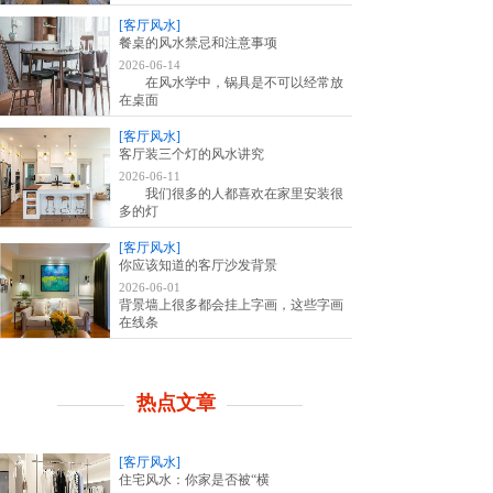
[客厅风水]
餐桌的风水禁忌和注意事项
2026-06-14
在风水学中，锅具是不可以经常放
在桌面
[客厅风水]
客厅装三个灯的风水讲究
2026-06-11
我们很多的人都喜欢在家里安装很
多的灯
[客厅风水]
你应该知道的客厅沙发背景
2026-06-01
背景墙上很多都会挂上字画，这些字画
在线条
热点文章
[客厅风水]
住宅风水：你家是否被“横