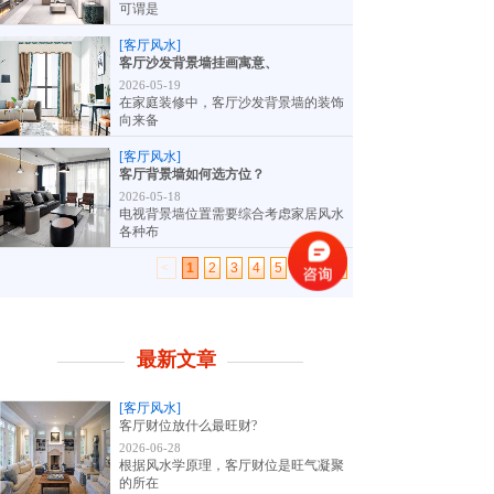
可谓是
[客厅风水]
客厅沙发背景墙挂画寓意、
2026-05-19
在家庭装修中，客厅沙发背景墙的装饰
向来备
[客厅风水]
客厅背景墙如何选方位？
2026-05-18
电视背景墙位置需要综合考虑家居风水
各种布
<
1
2
3
4
5
...
6
>
最新文章
[客厅风水]
客厅财位放什么最旺财?
2026-06-28
根据风水学原理，客厅财位是旺气凝聚
的所在