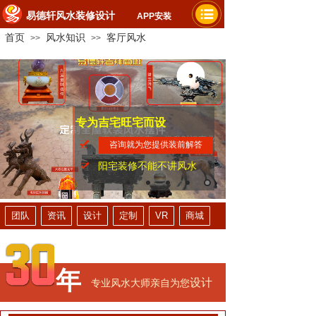
易德轩风水装修设计
APP安装
首页
风水知识
客厅风水
>>
>>
专为吉宅旺宅而设
家人平安健康
提升财运事业
咨询就为您提供装前解答
阳宅装修不能不讲风水
团队
资讯
设计
定制
VR
商城
年
设计
专业风水大师亲自为您