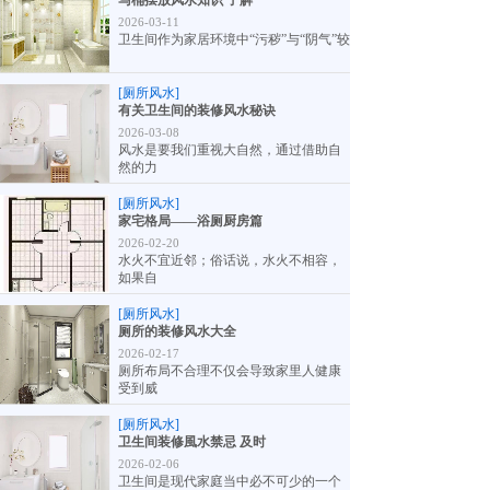
马桶摆放风水知识 了解一
2026-03-11
卫生间作为家居环境中“污秽”与“阴气”较
[厕所风水]
有关卫生间的装修风水秘诀
2026-03-08
风水是要我们重视大自然，通过借助自
然的力
[厕所风水]
家宅格局——浴厕厨房篇
2026-02-20
水火不宜近邻；俗话说，水火不相容，
如果自
[厕所风水]
厕所的装修风水大全
2026-02-17
厕所布局不合理不仅会导致家里人健康
受到威
[厕所风水]
卫生间装修風水禁忌 及时
2026-02-06
卫生间是现代家庭当中必不可少的一个