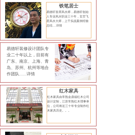
铁笔居士
易德轩首席风水师，易德轩创始
人专业风水职业三十年，玄空飞
星风水大师，上千实战案例经验
总结....
详情
易德轩装修设计团队专
业二十年以上，目前有
广东、南京、上海、青
岛、苏州、杭州等地合
作团队......
详情
红木家具
红木家具由常熟金鼎福红木公司
设计定制，江苏常熟红木理事单
位，公司将近三十年专业制作红
木家具历史。。。