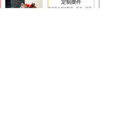
定制摆件
根据风水易经数理、形态、环境
及企业、家居人文化情景设计高
能量摆件及全屋定制软装装饰设
计....
详情
查看详情
风水摆件
定制
专业风水助运化解吉祥物系列大全
易德轩独家昆仑山能量
五色土，补五行吸龙
气，旺宅旺财保健康，
祖龙山灵气旺宅气转运
能量气场.....商城查看