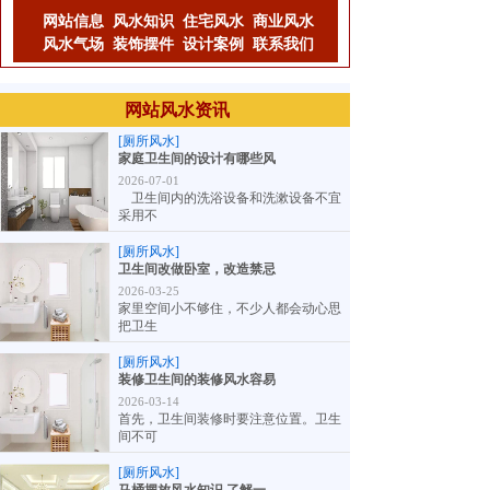
网站信息
风水知识
住宅风水
商业风水
风水气场
装饰摆件
设计案例
联系我们
网站风水资讯
[厕所风水]
家庭卫生间的设计有哪些风
2026-07-01
卫生间内的洗浴设备和洗漱设备不宜
采用不
[厕所风水]
卫生间改做卧室，改造禁忌
2026-03-25
家里空间小不够住，不少人都会动心思
把卫生
[厕所风水]
装修卫生间的装修风水容易
2026-03-14
首先，卫生间装修时要注意位置。卫生
间不可
[厕所风水]