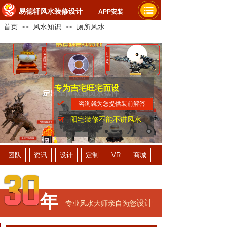
易德轩风水装修设计
APP安装
首页
风水知识
厕所风水
>>
>>
专为吉宅旺宅而设
家人平安健康
提升财运事业
咨询就为您提供装前解答
阳宅装修不能不讲风水
团队
资讯
设计
定制
VR
商城
年
设计
专业风水大师亲自为您