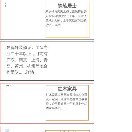
铁笔居士
易德轩首席风水师，易德轩创始
人专业风水职业三十年，玄空飞
星风水大师，上千实战案例经验
总结....
详情
易德轩装修设计团队专
业二十年以上，目前有
广东、南京、上海、青
岛、苏州、杭州等地合
作团队......
详情
红木家具
红木家具由常熟金鼎福红木公司
设计定制，江苏常熟红木理事单
位，公司将近三十年专业制作红
木家具历史。。。