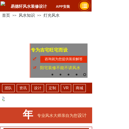
易德轩风水装修设计
APP安装
首页
风水知识
灯光风水
>>
>>
专为吉宅旺宅而设
家人平安健康
提升财运事业
咨询就为您提供装前解答
阳宅装修不能不讲风水
团队
资讯
设计
定制
VR
商城
年
设计
专业风水大师亲自为您