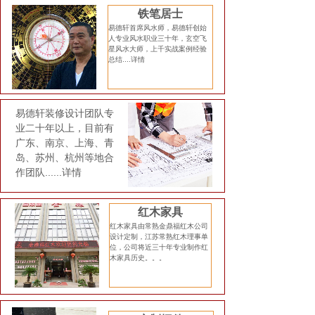
铁笔居士
易德轩首席风水师，易德轩创始
人专业风水职业三十年，玄空飞
星风水大师，上千实战案例经验
总结....
详情
易德轩装修设计团队专
业二十年以上，目前有
广东、南京、上海、青
岛、苏州、杭州等地合
作团队......
详情
红木家具
红木家具由常熟金鼎福红木公司
设计定制，江苏常熟红木理事单
位，公司将近三十年专业制作红
木家具历史。。。