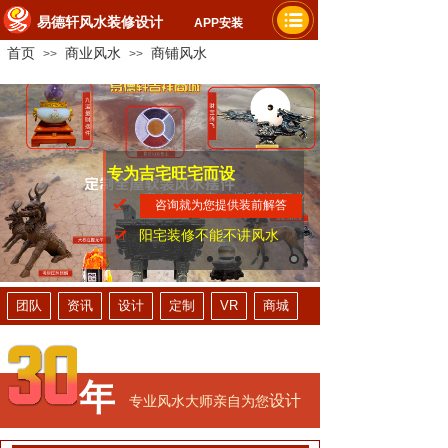
易德轩风水装修设计
APP安装
首页
商业风水
商铺风水
>>
>>
专为吉宅旺宅而设
家人平安健康
提升财运事业
咨询就为您提供装前解答
阳宅装修不能不讲风水
团队
资讯
设计
定制
VR
商城
年
设计
专业风水大师亲自为您