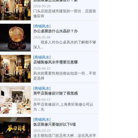
店面装修怎么装修设计？新
2026-05-29
门头店面是城市建筑的一部分，店面装
修应有
[商铺风水]
办公桌摆放什么水晶好？办
2026-05-08
很多人对办公桌风水的了解都不够
深入，
[商铺风水]
店铺装修风水学需要注意哪
2026-04-22
风水的重要性相信都会知道一些，不管
是选择
[商铺风水]
美甲店装修设计除了视觉感
2026-04-12
美甲店装修设计,上海奥轩装修公司认
为，先
[商铺风水]
饭店装修只要做好以下6项
2026-03-23
业主都知道门前忌有大树，这在风水学