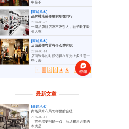
中是不
[商铺风水]
品牌鞋店装修要实现在同行
2026-03-23
一间品牌鞋店吸不吸引人，鞋子吸不吸
引人在
[商铺风水]
店面装修布置有什么讲究呢
2026-03-14
店面装修的时候记得在采光上多注意一
些，采
<
1
2
3
4
5
...
6
7
>
最新文章
[商铺风水]
商场风水布局怎样更贴合经
2026-07-11
首先需要明确一点，商场布局追求的
本质是