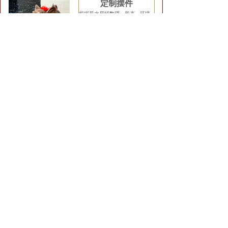
定制摆件
根据风水易经数理、形态、环境
及企业、家居人文化情景设计高
能量摆件及全屋定制软装装饰设
计....
详情
查看详情
风水摆件
定制
专业风水助运化解吉祥物系列大全
易德轩独家昆仑山能量
五色土，补五行吸龙
气，旺宅旺财保健康，
祖龙山灵气旺宅气转运
能量气场.....商城查看