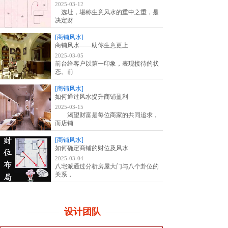
2025-03-12
选址，堪称生意风水的重中之重，是
决定财
[商铺风水]
商铺风水——助你生意更上
2025-03-05
前台给客户以第一印象，表现接待的状
态。前
[商铺风水]
如何通过风水提升商铺盈利
2025-03-15
渴望财富是每位商家的共同追求，
而店铺
[商铺风水]
如何确定商铺的财位及风水
2025-03-04
八宅派通过分析房屋大门与八个卦位的
关系，
设计团队